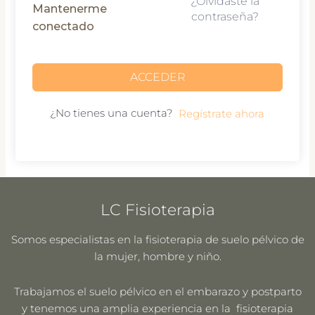
¿Olvidaste la
Mantenerme
contraseña?
conectado
ACCEDER
¿No tienes una cuenta?
Regístrate ahora
LC Fisioterapia
Somos especialistas en la fisioterapia de suelo pélvico de
la mujer, hombre y niño.
Trabajamos el suelo pélvico en el embarazo y postparto
y tenemos una amplia experiencia en la fisioterapia