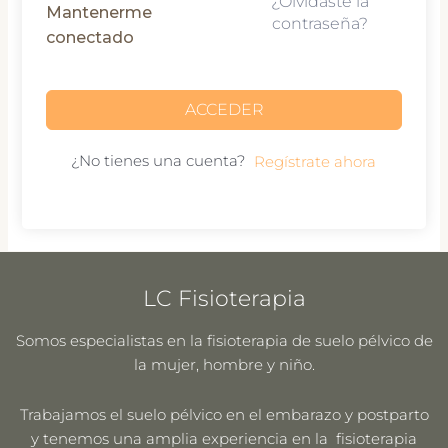
¿Olvidaste la
Mantenerme
contraseña?
conectado
ACCEDER
¿No tienes una cuenta?
Regístrate ahora
LC Fisioterapia
Somos especialistas en la fisioterapia de suelo pélvico de
la mujer, hombre y niño.
Trabajamos el suelo pélvico en el embarazo y postparto
y tenemos una amplia experiencia en la fisioterapia