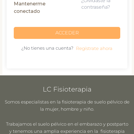
¿Olvidaste la
Mantenerme
contraseña?
conectado
ACCEDER
¿No tienes una cuenta?
Regístrate ahora
LC Fisioterapia
Somos especialistas en la fisioterapia de suelo pélvico de
la mujer, hombre y niño.
Trabajamos el suelo pélvico en el embarazo y postparto
y tenemos una amplia experiencia en la fisioterapia