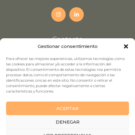
Contacto
Gestionar consentimiento
C/Jorge Juan,7, local 1
Para ofrecer las mejores experiencias, utilizamos tecnologías como
28806 Alcalá de Henares (Madrid)
las cookies para almacenar y/o acceder a la información del
La Garena
dispositivo. El consentimiento de estas tecnologías nos permitirá
procesar datos como el comportamiento de navegación o las
identificaciones únicas en este sitio. No consentir o retirar el
info@lcfisioterapia.com
consentimiento, puede afectar negativamente a ciertas
características y funciones.
918 78 15 08
ACEPTAR
DENEGAR
Política de privacidad
·
Aviso Legal
·
Política de cookies