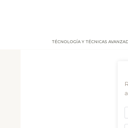
Ir
al
contenido
TÉCNOLOGÍA Y TÉCNICAS AVANZA
R