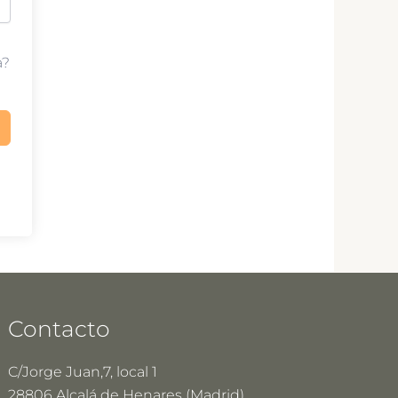
a?
Contacto
C/Jorge Juan,7, local 1
28806 Alcalá de Henares (Madrid)