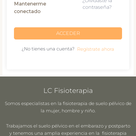
¿Olvidaste la
Mantenerme
contraseña?
conectado
ACCEDER
¿No tienes una cuenta?
Regístrate ahora
LC Fisioterapia
Somos especialistas en la fisioterapia de suelo pélvico de
la mujer, hombre y niño.
Trabajamos el suelo pélvico en el embarazo y postparto
y tenemos una amplia experiencia en la fisioterapia