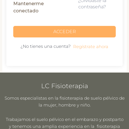
¿Olvidaste la
Mantenerme
contraseña?
conectado
ACCEDER
¿No tienes una cuenta?
Regístrate ahora
LC Fisioterapia
Somos especialistas en la fisioterapia de suelo pélvico de
la mujer, hombre y niño.
Trabajamos el suelo pélvico en el embarazo y postparto
y tenemos una amplia experiencia en la fisioterapia