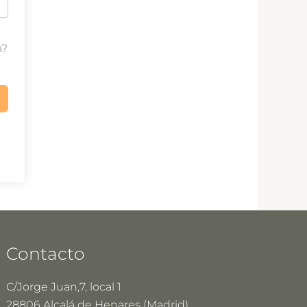
a?
Contacto
C/Jorge Juan,7, local 1
28806 Alcalá de Henares (Madrid)