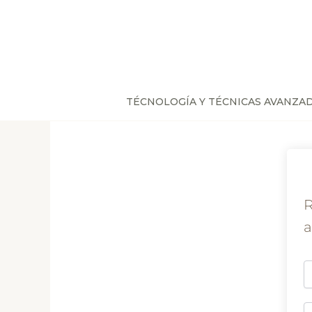
Ir
al
contenido
TÉCNOLOGÍA Y TÉCNICAS AVANZA
R